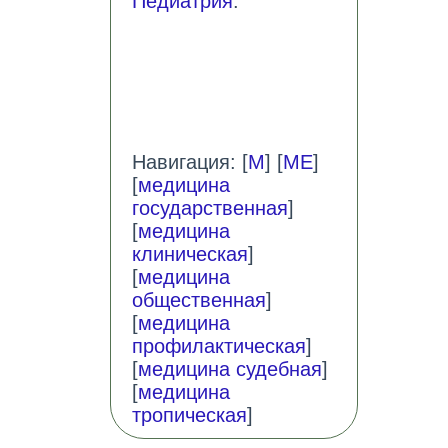
Педиатрия
.
Навигация: [
М
] [
МЕ
]
[
медицина
государственная
]
[
медицина
клиническая
]
[
медицина
общественная
]
[
медицина
профилактическая
]
[
медицина судебная
]
[
медицина
тропическая
]