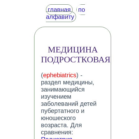
главная
по
алфавиту
МЕДИЦИНА
ПОДРОСТКОВАЯ
(
ephebiatrics
) -
раздел медицины,
занимающийся
изучением
заболеваний детей
пубертатного и
юношеского
возраста. Для
сравнения: