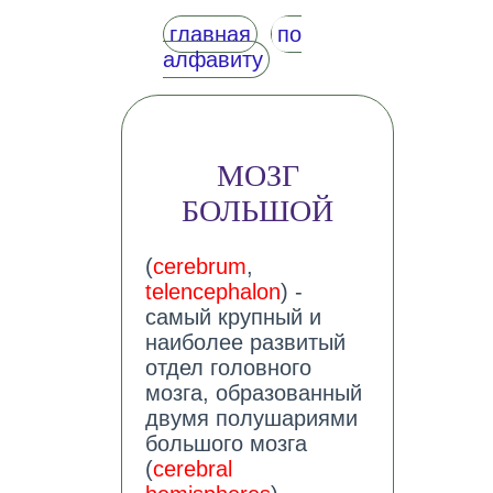
главная
по
алфавиту
МОЗГ
БОЛЬШОЙ
(
cerebrum
,
telencephalon
) -
самый крупный и
наиболее развитый
отдел головного
мозга, образованный
двумя полушариями
большого мозга
(
cerebral