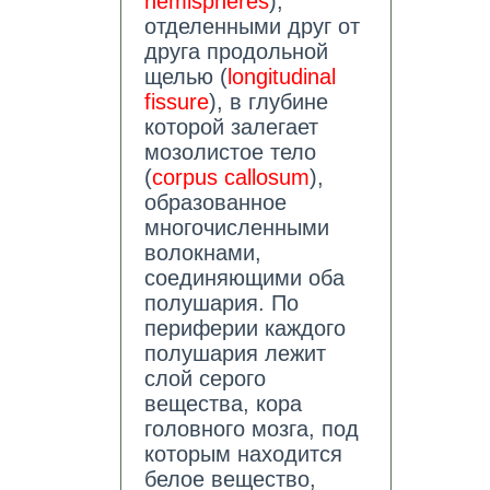
hemispheres
),
отделенными друг от
друга продольной
щелью (
longitudinal
fissure
), в глубине
которой залегает
мозолистое тело
(
corpus callosum
),
образованное
многочисленными
волокнами,
соединяющими оба
полушария. По
периферии каждого
полушария лежит
слой серого
вещества, кора
головного мозга, под
которым находится
белое вещество,