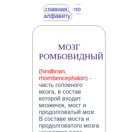
главная
по
алфавиту
МОЗГ
РОМБОВИДНЫЙ
(
hindbrain
,
rhombencephalon
) -
часть головного
мозга, в состав
которой входит
мозжечок, мост и
продолговатый мозг.
В составе моста и
продолговатого мозга