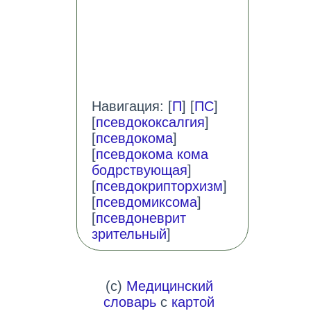
Навигация: [
П
] [
ПС
]
[
псевдококсалгия
]
[
псевдокома
]
[
псевдокома кома
бодрствующая
]
[
псевдокрипторхизм
]
[
псевдомиксома
]
[
псевдоневрит
зрительный
]
(c)
Медицинский
словарь
с
картой