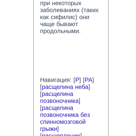
при некоторых
заболеваниях (таких
как сифилис) они
чаще бывают
продольными.
Навигация: [
Р
] [
РА
]
[
расщелина неба
]
[
расщелина
позвоночника
]
[
расщелина
позвоночника без
спинномозговой
грыжи
]
[
расщепление
]