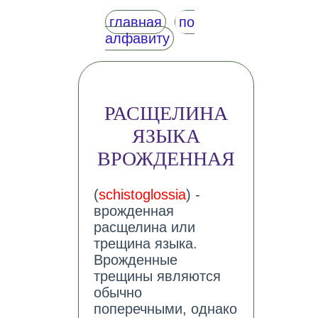
главная
по
алфавиту
РАСЩЕЛИНА
ЯЗЫКА
ВРОЖДЕННАЯ
(
schistoglossia
) -
врожденная
расщелина или
трещина языка.
Врожденные
трещины являются
обычно
поперечными, однако