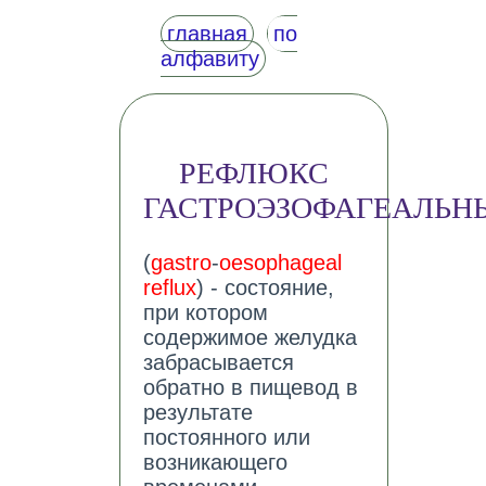
главная
по
алфавиту
РЕФЛЮКС
ГАСТРОЭЗОФАГЕАЛЬН
(
gastro
-
oesophageal
reflux
) - состояние,
при котором
содержимое желудка
забрасывается
обратно в пищевод в
результате
постоянного или
возникающего