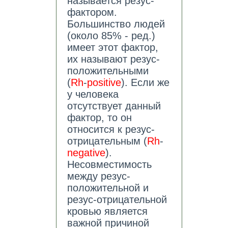
называется резус-
фактором.
Большинство людей
(около 85% - ред.)
имеет этот фактор,
их называют резус-
положительными
(
Rh
-
positive
). Если же
у человека
отсутствует данный
фактор, то он
относится к резус-
отрицательным (
Rh
-
negative
).
Несовместимость
между резус-
положительной и
резус-отрицательной
кровью является
важной причиной