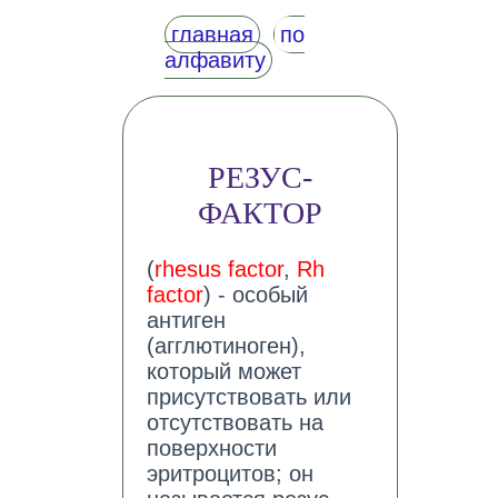
главная
по
алфавиту
РЕЗУС-
ФАКТОР
(
rhesus factor
,
Rh
factor
) - особый
антиген
(агглютиноген),
который может
присутствовать или
отсутствовать на
поверхности
эритроцитов; он