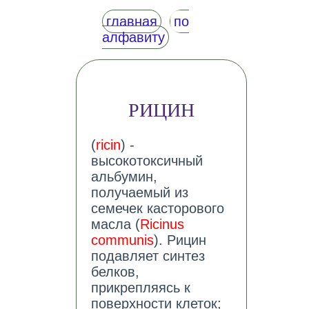
главная
по
алфавиту
РИЦИН
(
ricin
) -
высокотоксичный
альбумин,
получаемый из
семечек касторового
масла (
Ricinus
communis
). Рицин
подавляет синтез
белков,
прикрепляясь к
поверхности клеток;