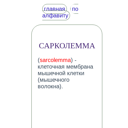
главная
по
алфавиту
САРКОЛЕММА
(
sarcolemma
) -
клеточная мембрана
мышечной клетки
(мышечного
волокна).