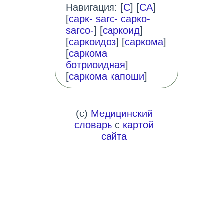
Навигация: [
С
] [
СА
]
[
сарк- sarc- сарко-
sarco-
] [
саркоид
]
[
саркоидоз
] [
саркома
]
[
саркома
ботриоидная
]
[
саркома капоши
]
(c)
Медицинский
словарь
с
картой
сайта