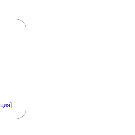
ация
]