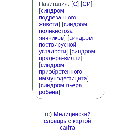
Навигация: [
С
] [
СИ
]
[
синдром
подрезанного
живота
] [
синдром
поликистоза
яичников
] [
синдром
поствирусной
усталости
] [
синдром
прадера-вилли
]
[
синдром
приобретенного
иммунодефицита
]
[
синдром пьера
робена
]
(c)
Медицинский
словарь
с
картой
сайта