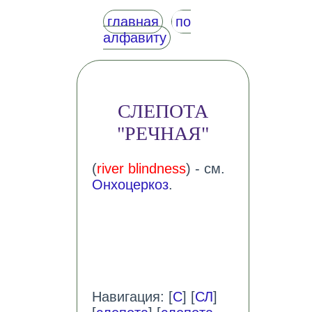
главная
по
алфавиту
СЛЕПОТА
"РЕЧНАЯ"
(
river blindness
) - см.
Онхоцеркоз
.
Навигация: [
С
] [
СЛ
]