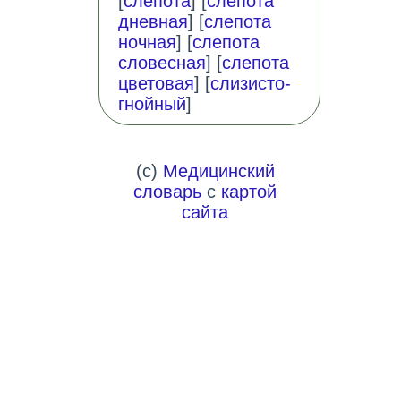
[
слепота
] [
слепота
дневная
] [
слепота
ночная
] [
слепота
словесная
] [
слепота
цветовая
] [
слизисто-
гнойный
]
(c)
Медицинский
словарь
с
картой
сайта