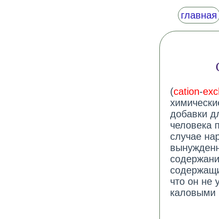
главная
(
cation
-
exc
химически
добавки д
человека п
случае на
вынужденн
содержани
содержащи
что он не 
каловыми 