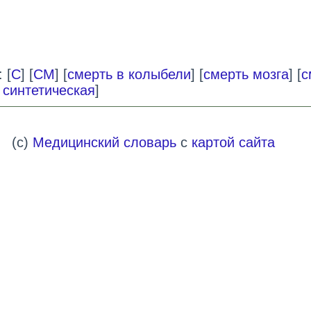
 [
С
] [
СМ
] [
смерть в колыбели
] [
смерть мозга
] [
с
 синтетическая
]
(c)
Медицинский словарь
с
картой сайта