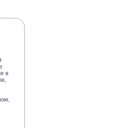
й
е
е в
ов,
зом,