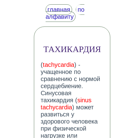
главная
по
алфавиту
ТАХИКАРДИЯ
(
tachycardia
) -
учащенное по
сравнению с нормой
сердцебиение.
Синусовая
тахикардия (
sinus
tachycardia
) может
развиться у
здорового человека
при физической
нагрузке или