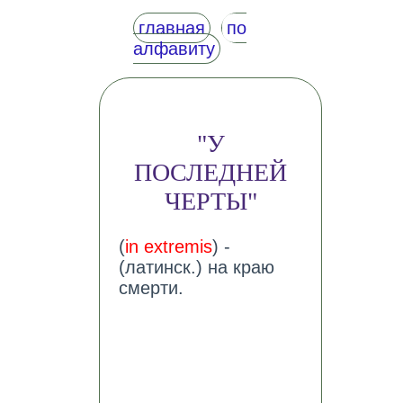
главная
по
алфавиту
"У
ПОСЛЕДНЕЙ
ЧЕРТЫ"
(
in extremis
) -
(латинск.) на краю
смерти.