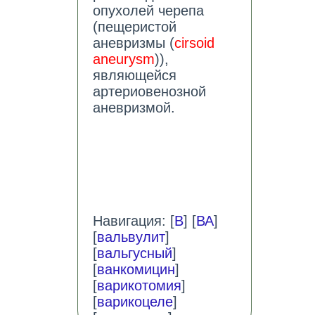
опухолей черепа
(пещеристой
аневризмы (
cirsoid
aneurysm
)),
являющейся
артериовенозной
аневризмой.
Навигация: [
В
] [
ВА
]
[
вальвулит
]
[
вальгусный
]
[
ванкомицин
]
[
варикотомия
]
[
варикоцеле
]