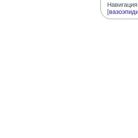
Навигация:
[
вазоэпид