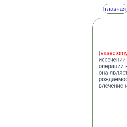
главная
(
vasectom
иссечении
операции 
она являе
рождаемос
влечение 