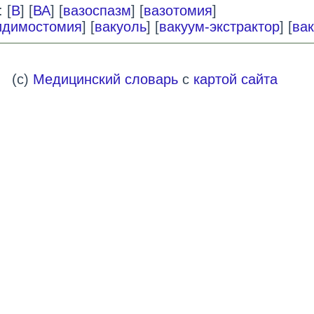
 [
В
] [
ВА
] [
вазоспазм
] [
вазотомия
]
идимостомия
] [
вакуоль
] [
вакуум-экстрактор
] [
ва
(c)
Медицинский словарь
с
картой сайта