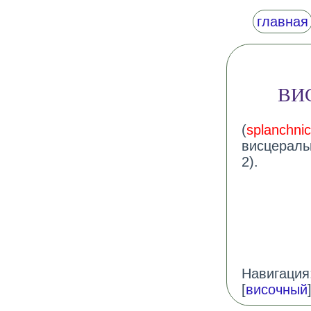
главная
ВИ
(
splanchnic
висцераль
2).
Навигация:
[
височный