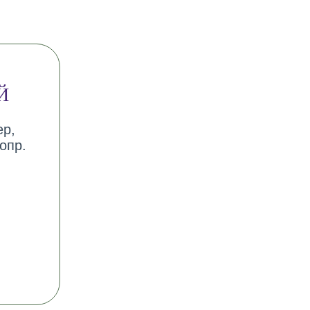
Й
ер,
опр.