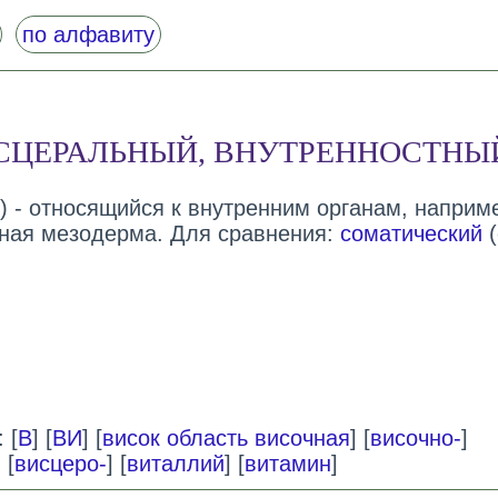
по алфавиту
СЦЕРАЛЬНЫЙ, ВНУТРЕННОСТНЫ
) - относящийся к внутренним органам, наприм
ная мезодерма. Для сравнения:
соматический
(
 [
В
] [
ВИ
] [
висок область височная
] [
височно-
]
] [
висцеро-
] [
виталлий
] [
витамин
]