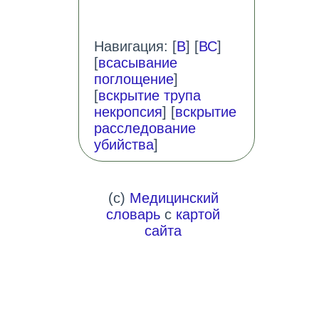
Навигация: [
В
] [
ВС
]
[
всасывание
поглощение
]
[
вскрытие трупа
некропсия
] [
вскрытие
расследование
убийства
]
(c)
Медицинский
словарь
с
картой
сайта