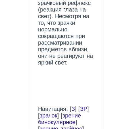
зрачковый рефлекс
(реакция глаза на
свет). Несмотря на
то, что зрачки
нормально
сокращаются при
рассматривании
предметов вблизи,
они не реагируют на
яркий свет.
Навигация: [
З
] [
ЗР
]
[
зрачок
] [
зрение
бинокулярное
]
[
зрение двойное
]