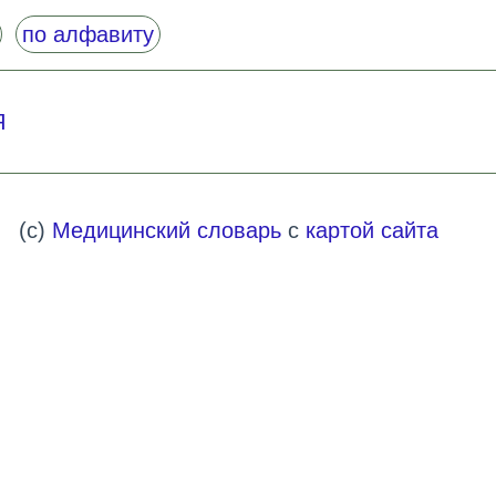
по алфавиту
Я
(c)
Медицинский словарь
с
картой сайта