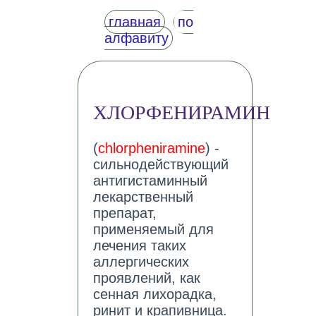
главная
по
алфавиту
ХЛОРФЕНИРАМИН
(
chlorpheniramine
) -
сильнодействующий
антигистаминный
лекарственный
препарат,
применяемый для
лечения таких
аллергических
проявлений, как
сенная лихорадка,
ринит и крапивница.