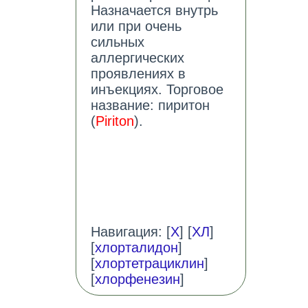
Назначается внутрь
или при очень
сильных
аллергических
проявлениях в
инъекциях. Торговое
название: пиритон
(
Piriton
).
Навигация: [
Х
] [
ХЛ
]
[
хлорталидон
]
[
хлортетрациклин
]
[
хлорфенезин
]