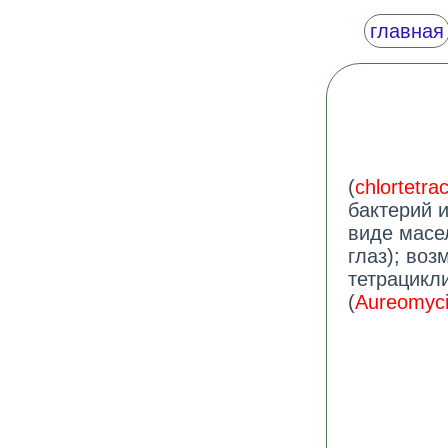
главная
(
chlortetrac
бактерий и
виде масе
глаз); воз
тетрацикл
(
Aureomyc