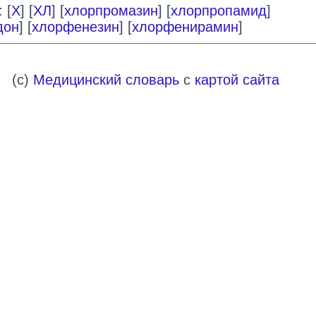
 [
Х
] [
ХЛ
] [
хлорпромазин
] [
хлорпропамид
]
дон
] [
хлорфенезин
] [
хлорфенирамин
]
(c)
Медицинский словарь
с
картой сайта