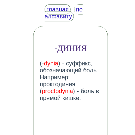
главная
по
алфавиту
-ДИНИЯ
(-
dynia
) - суффикс,
обозначающий боль.
Например:
проктодиния
(
proctodynia
) - боль в
прямой кишке.