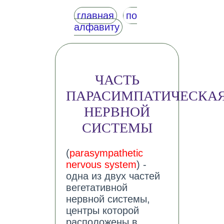
главная
по
алфавиту
ЧАСТЬ
ПАРАСИМПАТИЧЕСКА
НЕРВНОЙ
СИСТЕМЫ
(
parasympathetic
nervous system
) -
одна из двух частей
вегетативной
нервной системы,
центры которой
расположены в