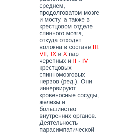
среднем,
продолговатом мозге
и мосту, а также в
крестцовом отделе
спинного мозга,
откуда отходят
волокна в составе
III
,
VII
,
IX
и
X
пар
черепных и
II
-
IV
крестцовых
спинномозговых
нервов (ред.). Они
иннервируют
кровеносные сосуды,
железы и
большинство
внутренних органов.
Деятельность
парасимпатической