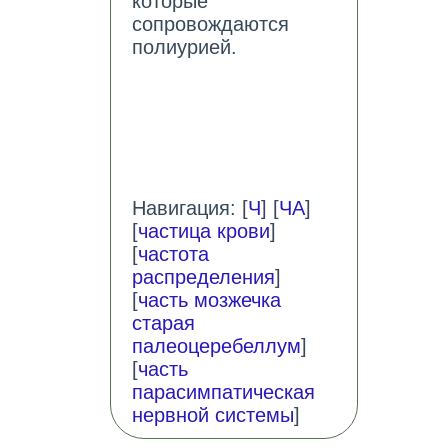
которые
сопровождаются
полиурией.
Навигация: [
Ч
] [
ЧА
]
[
частица крови
]
[
частота
распределения
]
[
часть мозжечка
старая
палеоцеребеллум
]
[
часть
парасимпатическая
нервной системы
]