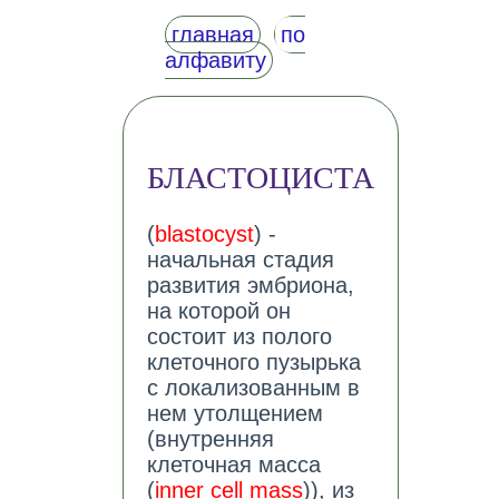
главная
по
алфавиту
БЛАСТОЦИСТА
(
blastocyst
) -
начальная стадия
развития эмбриона,
на которой он
состоит из полого
клеточного пузырька
с локализованным в
нем утолщением
(внутренняя
клеточная масса
(
inner cell mass
)), из