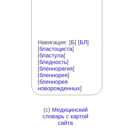
Навигация: [
Б
] [
БЛ
]
[
бластоциста
]
[
бластула
]
[
бледность
]
[
бленнорагия
]
[
бленнорея
]
[
бленнорея
новорожденных
]
(c)
Медицинский
словарь
с
картой
сайта