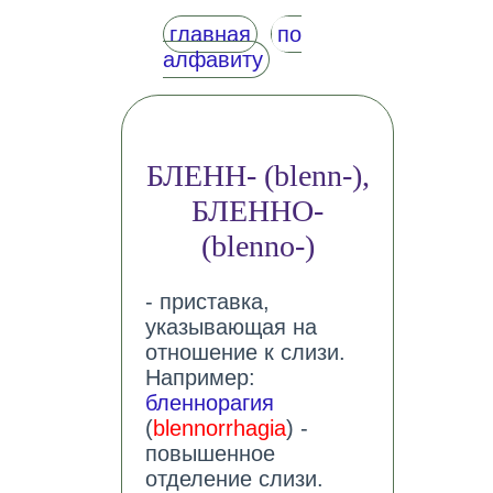
главная
по
алфавиту
БЛЕНН- (blenn-),
БЛЕННО-
(blenno-)
- приставка,
указывающая на
отношение к слизи.
Например:
бленнорагия
(
blennorrhagia
) -
повышенное
отделение слизи.