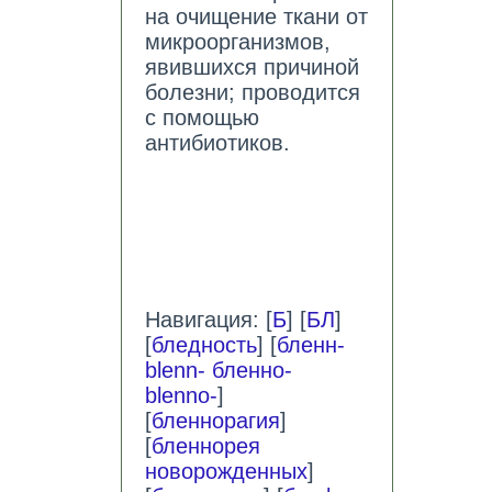
на очищение ткани от
микроорганизмов,
явившихся причиной
болезни; проводится
с помощью
антибиотиков.
Навигация: [
Б
] [
БЛ
]
[
бледность
] [
бленн-
blenn- бленно-
blenno-
]
[
бленнорагия
]
[
бленнорея
новорожденных
]