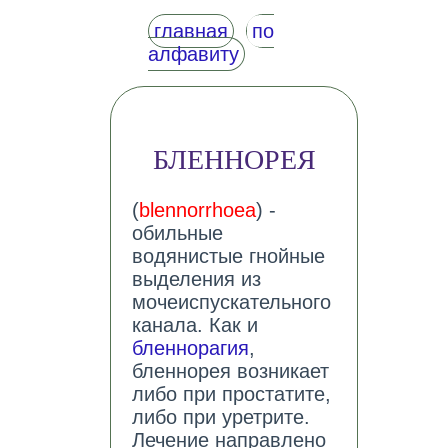
главная
по
алфавиту
БЛЕННОРЕЯ
(
blennorrhoea
) -
обильные
водянистые гнойные
выделения из
мочеиспускательного
канала. Как и
бленнорагия
,
бленнорея возникает
либо при простатите,
либо при уретрите.
Лечение направлено