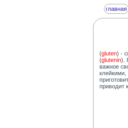
главная
(
gluten
) - 
(
glutenin
).
важное св
клейкими,
приготови
приводит к