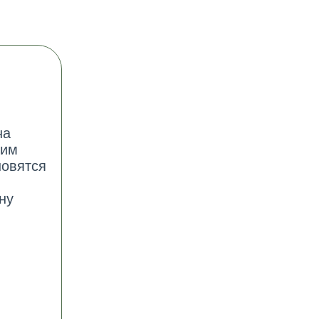
на
 им
новятся
ну