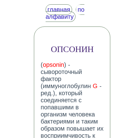
главная
по
алфавиту
ОПСОНИН
(
opsonin
) -
сывороточный
фактор
(иммуноглобулин
G
-
ред.), который
соединяется с
попавшими в
организм человека
бактериями и таким
образом повышает их
восприимчивость к