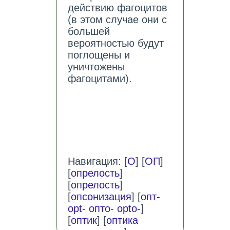
действию фагоцитов
(в этом случае они с
большей
вероятностью будут
поглощены и
уничтожены
фагоцитами).
Навигация: [
О
] [
ОП
]
[
опрелость
]
[
опрелость
]
[
опсонизация
] [
опт-
opt- опто- opto-
]
[
оптик
] [
оптика