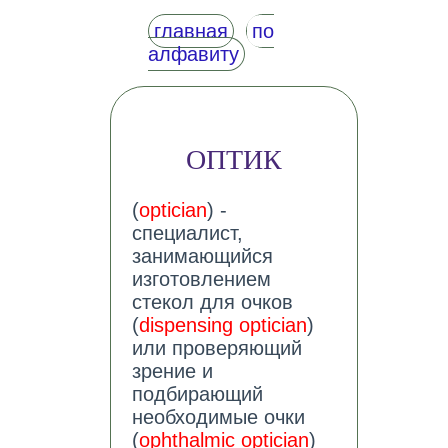
главная
по
алфавиту
ОПТИК
(
optician
) -
специалист,
занимающийся
изготовлением
стекол для очков
(
dispensing optician
)
или проверяющий
зрение и
подбирающий
необходимые очки
(
ophthalmic optician
)