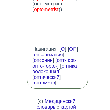
(оптометрист
(
optometrist
)).
Навигация: [
О
] [
ОП
]
[
опсонизация
]
[
опсонин
] [
опт- opt-
опто- opto-
] [
оптика
волоконная
]
[
оптический
]
[
оптометр
]
(c)
Медицинский
словарь
с
картой