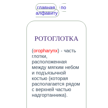
главная
по
алфавиту
РОТОГЛОТКА
(
oropharynx
) - часть
глотки,
расположенная
между мягким небом
и подъязычной
костью (которая
располагается рядом
с верхней частью
надгортанника).