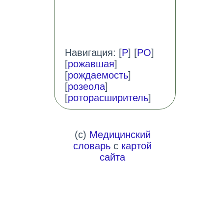
Навигация: [
Р
] [
РО
]
[
рожавшая
]
[
рождаемость
]
[
розеола
]
[
роторасширитель
]
(c)
Медицинский
словарь
с
картой
сайта