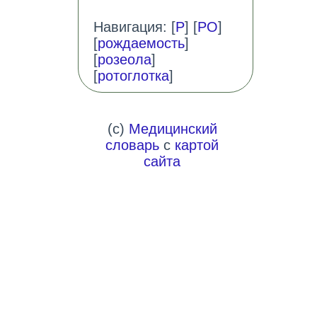
Навигация: [
Р
] [
РО
]
[
рождаемость
]
[
розеола
]
[
ротоглотка
]
(c)
Медицинский
словарь
с
картой
сайта