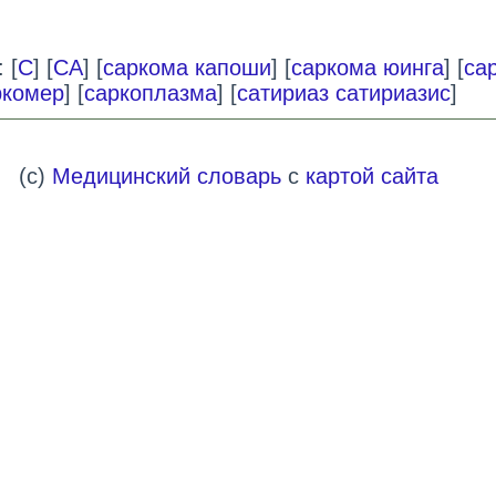
 [
С
] [
СА
] [
саркома капоши
] [
саркома юинга
] [
са
ркомер
] [
саркоплазма
] [
сатириаз сатириазис
]
(c)
Медицинский словарь
с
картой сайта