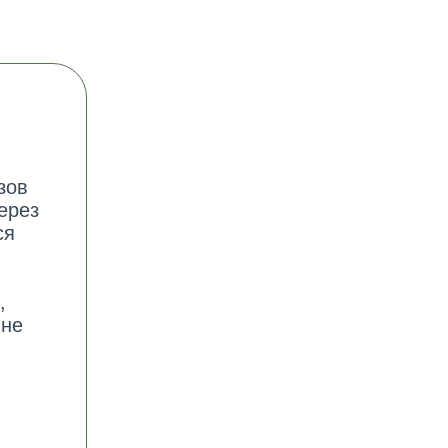
зов
ерез
ся
,
йне