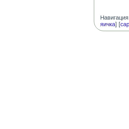
Навигация:
яичка
] [
са