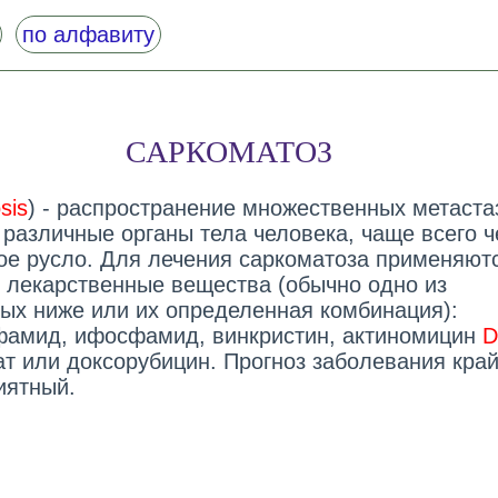
по алфавиту
САРКОМАТОЗ
sis
) - распространение множественных метаста
 различные органы тела человека, чаще всего ч
ое русло. Для лечения саркоматоза применяют
 лекарственные вещества (обычно одно из
ых ниже или их определенная комбинация):
амид, ифосфамид, винкристин, актиномицин
D
ат или доксорубицин. Прогноз заболевания кра
иятный.