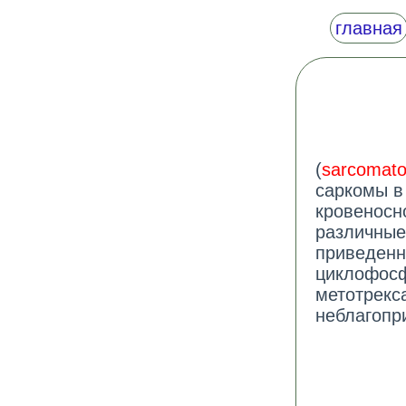
главная
(
sarcomato
саркомы в
кровеносн
различные
приведенн
циклофосф
метотрекс
неблагопр