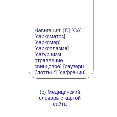
Навигация: [
С
] [
СА
]
[
саркоматоз
]
[
саркомер
]
[
саркоплазма
]
[
сатурнизм
отравление
свинцовое
] [
саузерн-
блоттинг
] [
сафранин
]
(c)
Медицинский
словарь
с
картой
сайта