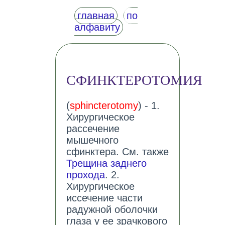
главная
по
алфавиту
СФИНКТЕРОТОМИЯ
(
sphincterotomy
) - 1.
Хирургическое
рассечение
мышечного
сфинктера. См. также
Трещина заднего
прохода
. 2.
Хирургическое
иссечение части
радужной оболочки
глаза у ее зрачкового