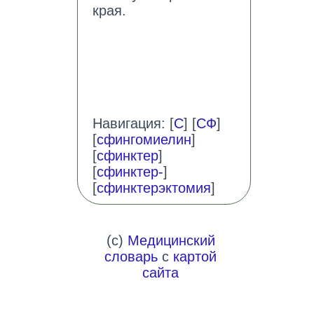
края.
Навигация: [
С
] [
СФ
]
[
сфингомиелин
]
[
сфинктер
]
[
сфинктер-
]
[
сфинктерэктомия
]
(c)
Медицинский
словарь
с
картой
сайта