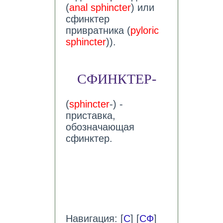
(
anal sphincter
) или
сфинктер
привратника (
pyloric
sphincter
)).
СФИНКТЕР-
(
sphincter
-) -
приставка,
обозначающая
сфинктер.
Навигация: [
С
] [
СФ
]