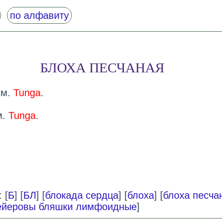
по алфавиту
БЛОХА ПЕСЧАНАЯ
см.
Tunga
.
м.
Tunga
.
 [
Б
] [
БЛ
] [
блокада сердца
] [
блоха
] [
блоха песча
ейеровы бляшки лимфоидные
]