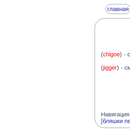
главная
(
chigoe
) - 
(
jigger
) - с
Навигация:
[
бляшки п